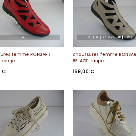
41
35
36
37
37½
38
38½
3
sures femme RONSART
chaussures femme RONSA
P rouge
BELAZIP taupe
0 €
169,00 €