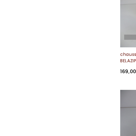
chaus
BELAZI
169,0