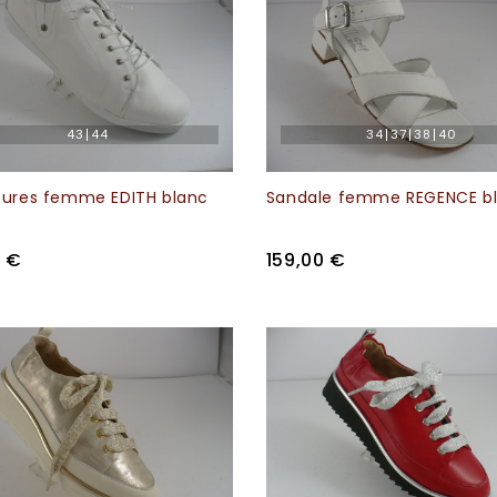
43
44
34
37
38
40
ures femme EDITH blanc
Sandale femme REGENCE b
0 €
159,00 €