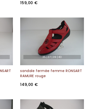
159,00 €
35
37
39
40
ONSART
sandale fermée femme RONSART
RAMURE rouge
149,00 €