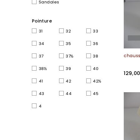
Sandales
Pointure
31
32
33
34
35
36
chauss
37
37½
38
38½
39
40
129,0
41
42
42½
43
44
45
4