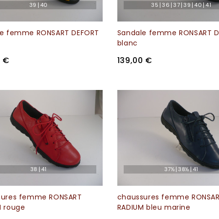
39
40
35
36
37
39
40
41
le femme RONSART DEFORT
Sandale femme RONSART 
blanc
0 €
139,00 €
38
41
37½
38½
41
sures femme RONSART
chaussures femme RONSA
 rouge
RADIUM bleu marine