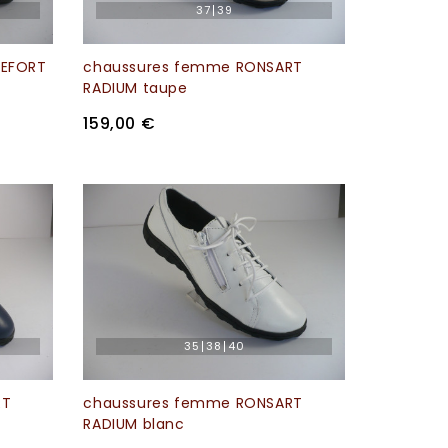
37
39
DEFORT
chaussures femme RONSART
RADIUM taupe
159,00 €
35
38
40
RT
chaussures femme RONSART
RADIUM blanc