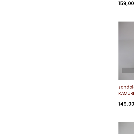
159,0
sanda
RAMURE
149,0