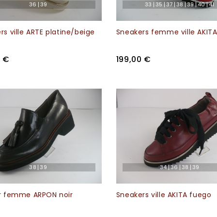
36
39
33
35
37
38
39
40
41
rs ville ARTE platine/beige
Sneakers femme ville AKIT
0 €
199,00 €
38
39
34
36
38
39
r femme ARPON noir
Sneakers ville AKITA fuego