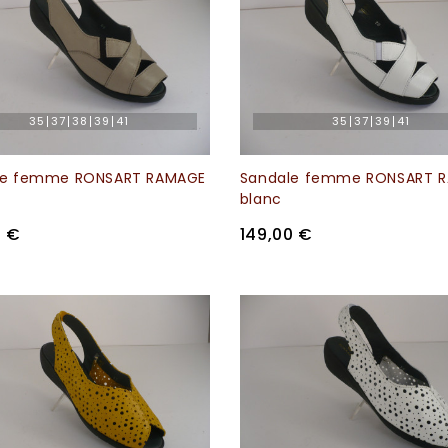
35
37
38
39
41
35
37
39
41
le femme RONSART RAMAGE
Sandale femme RONSART 
blanc
0 €
149,00 €