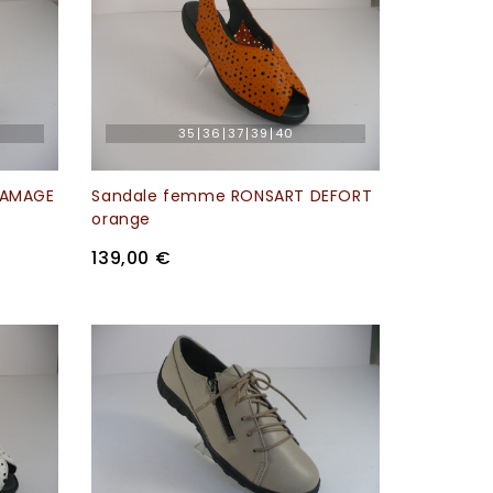
35
36
37
39
40
RAMAGE
Sandale femme RONSART DEFORT
orange
139,00 €