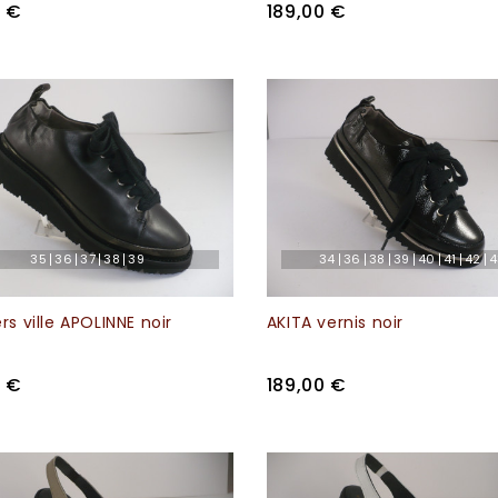
0 €
189,00 €
35
36
37
38
39
34
36
38
39
40
41
42
4
s ville APOLINNE noir
AKITA vernis noir
0 €
189,00 €