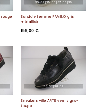
33
34
35
36
37
38
39
A rouge
Sandale femme RAVELO gris
métallisé
159,00 €
35
37
38
39
Sneakers ville ARTE vernis gris-
taupe