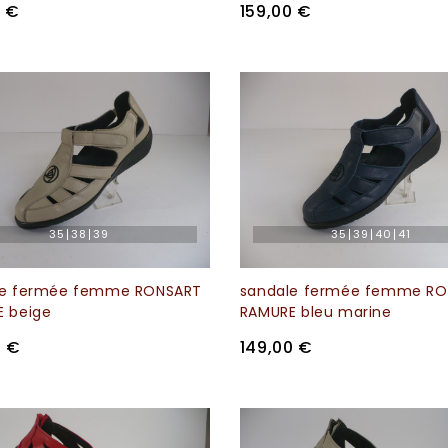
0 €
159,00 €
35
38
39
35
39
40
41
le fermée femme RONSART
sandale fermée femme R
 beige
RAMURE bleu marine
0 €
149,00 €