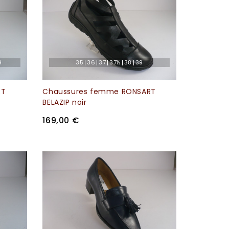
9
35
36
37
37½
38
39
RT
Chaussures femme RONSART
BELAZIP noir
169,00 €