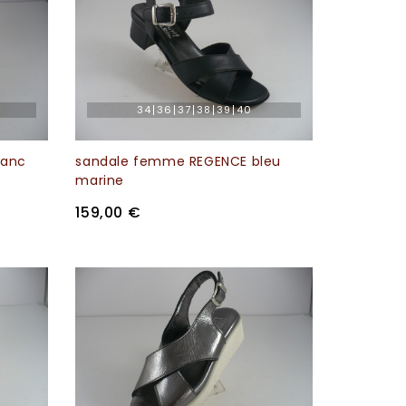
34
36
37
38
39
40
lanc
sandale femme REGENCE bleu
marine
159,00 €