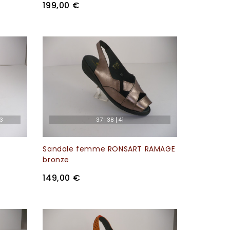
199,00 €
3
37
38
41
Sandale femme RONSART RAMAGE
bronze
149,00 €