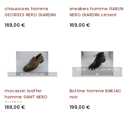
chaussures homme
sneakers homme GARLIN
GEORGES NERO GIARDINI
NERO GIARDINI ciment
169,00 €
169,00 €
39
40
41
42
43
44
45
41
41½
42
43
47
mocassin loaffer
Bottine homme BARJAC
homme GANT NERO
noir
GIARDINI
169,00 €
199,00 €