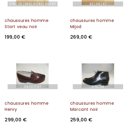
37½
38
38½
41
43
46
47
45
46
47
chaussures homme
chaussures homme
Start veau noir
Mijod
199,00 €
269,00 €
36
37
47
37½
38
chaussures homme
chaussures homme
Henry
Marcant noir
299,00 €
259,00 €