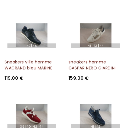
47
48
41
43
44
Sneakers ville homme
sneakers homme
WAGRAND bleu MARINE
GASPAR NERO GIARDINI
119,00 €
159,00 €
39
40
42
44
41
42