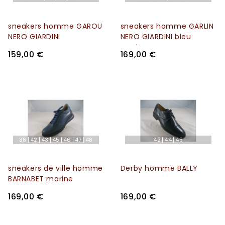
sneakers homme GAROU
sneakers homme GARLIN
NERO GIARDINI
NERO GIARDINI bleu
marine
159,00 €
169,00 €
38
42
43
45
46
47
48
42
44
45
sneakers de ville homme
Derby homme BALLY
BARNABET marine
169,00 €
169,00 €