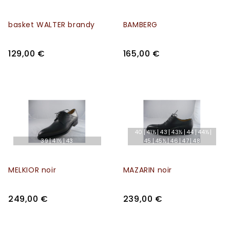
basket WALTER brandy
BAMBERG
129,00 €
165,00 €
40
41½
43
43½
44
44½
39
41½
43
45
45½
46
47
48
MELKIOR noir
MAZARIN noir
249,00 €
239,00 €