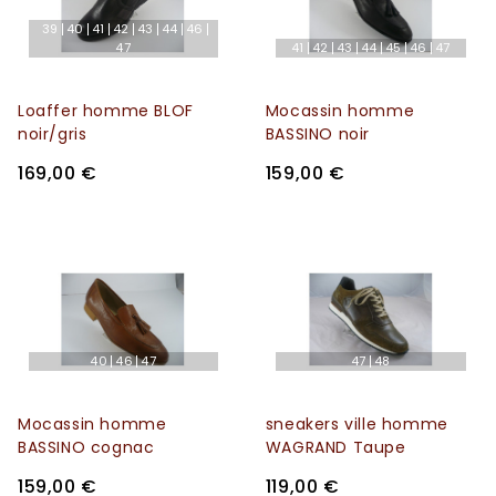
39
40
41
42
43
44
46
47
41
42
43
44
45
46
47
Loaffer homme BLOF
Mocassin homme
noir/gris
BASSINO noir
169,00 €
159,00 €
40
46
47
47
48
Mocassin homme
sneakers ville homme
BASSINO cognac
WAGRAND Taupe
159,00 €
119,00 €