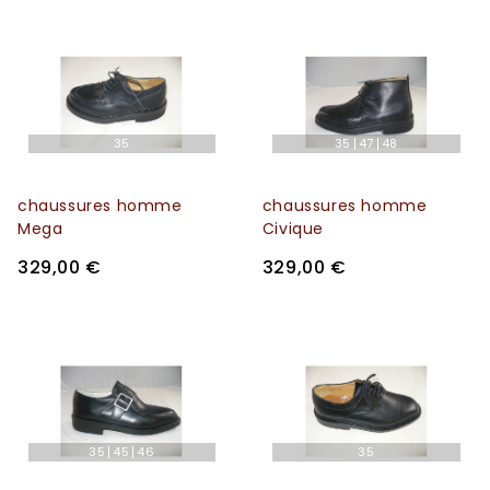
35
35
47
48
chaussures homme
chaussures homme
Mega
Civique
329,00 €
329,00 €
35
45
46
35