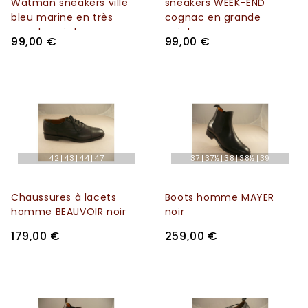
Watman sneakers ville
sneakers WEEK-END
bleu marine en très
cognac en grande
grande pointure
pointure
99,00 €
99,00 €
42
43
44
47
37
37½
38
38½
39
Chaussures à lacets
Boots homme MAYER
homme BEAUVOIR noir
noir
179,00 €
259,00 €