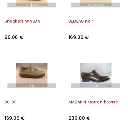
45
46
43
47
48
Sneakers WAJDA
BEDEAU noir
99,00 €
169,00 €
36
43
BOOP
MAZARIN Marron brossé
169,00 €
239,00 €