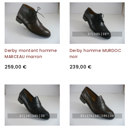
37
38½
39
Derby montant homme
Derby homme MURDOC
MARCEAU marron
noir
259,00 €
239,00 €
37
38
38½
39
37
37½
38
38½
39