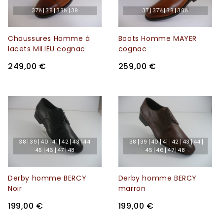
37½
38
38½
39
37
37½
38
38½
Chaussures Homme à
Boots Homme MAYER
lacets MILIEU cognac
cognac
249,00 €
259,00 €
38
39
40
41
42
43
44
38
39
40
41
42
43
44
45
46
47
48
45
46
47
48
Derby homme BERCY
Derby homme BERCY
Noir
marron
199,00 €
199,00 €