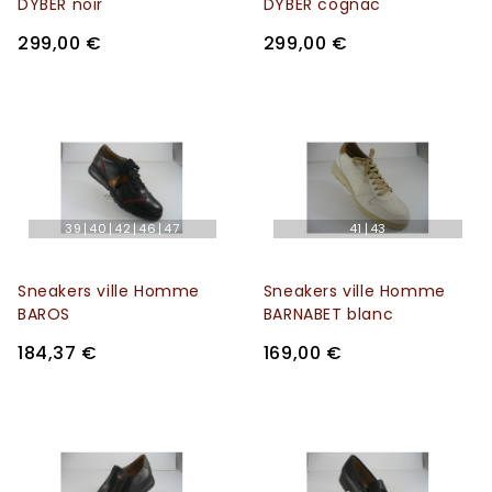
DYBER noir
DYBER cognac
299,00 €
299,00 €
39
40
42
46
47
41
43
Sneakers ville Homme
Sneakers ville Homme
BAROS
BARNABET blanc
184,37 €
169,00 €