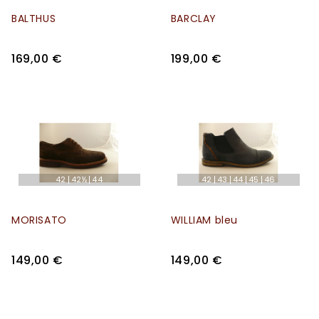
BALTHUS
BARCLAY
169,00 €
199,00 €
42
42½
44
42
43
44
45
46
MORISATO
WILLIAM bleu
149,00 €
149,00 €