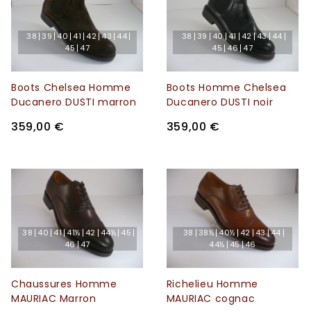
38
39
40
41
42
43
44
38
39
40
41
42
43
44
45
47
45
46
47
Boots Chelsea Homme
Boots Homme Chelsea
Ducanero DUSTI marron
Ducanero DUSTI noir
359,00 €
359,00 €
38
40
41
41½
42
44½
45
38
38½
40½
42
43
44
46
47
44½
45
46
Chaussures Homme
Richelieu Homme
MAURIAC Marron
MAURIAC cognac