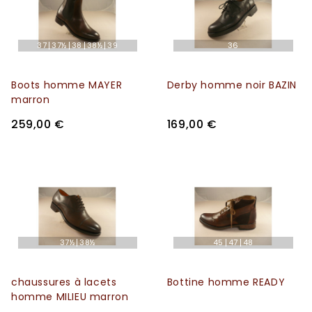
37
37½
38
38½
39
36
Boots homme MAYER
Derby homme noir BAZIN
marron
259,00 €
169,00 €
37½
38½
45
47
48
chaussures à lacets
Bottine homme READY
homme MILIEU marron