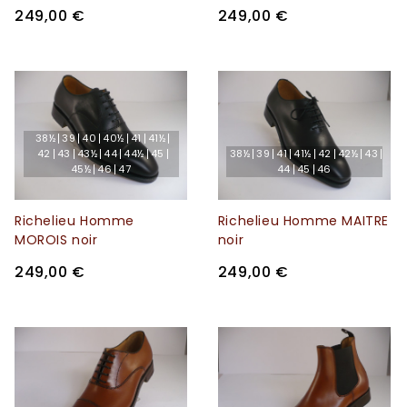
249,00 €
249,00 €
38½
39
40
40½
41
41½
42
43
43½
44
44½
45
38½
39
41
41½
42
42½
43
45½
46
47
44
45
46
Richelieu Homme
Richelieu Homme MAITRE
MOROIS noir
noir
249,00 €
249,00 €