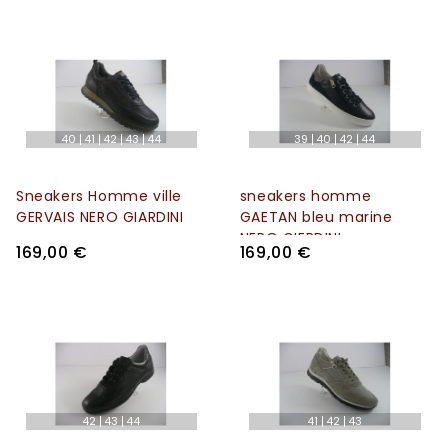
40
41
42
43
44
39
40
42
44
Sneakers Homme ville
sneakers homme
GERVAIS NERO GIARDINI
GAETAN bleu marine
NERO GIERDINI
169,00 €
169,00 €
42
43
44
41
42
43