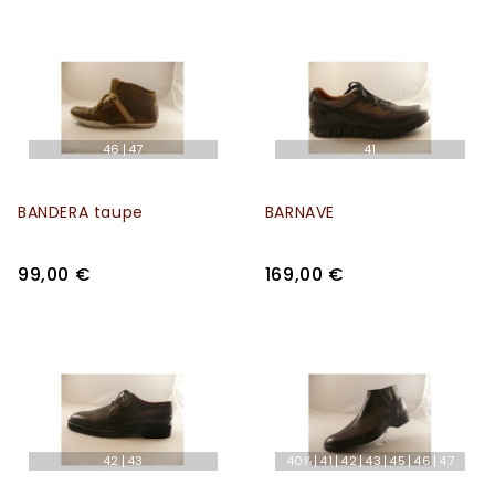
46
47
41
BANDERA taupe
BARNAVE
99,00 €
169,00 €
42
43
40½
41
42
43
45
46
47