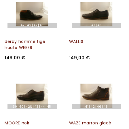
42
46
47
48
47
48
derby homme tige
WALLIS
haute WEBER
149,00 €
149,00 €
39
40
42½
43
44
45
41
42
46
48
MOORE noir
WAZE marron glacé