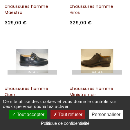
chaussures homme
chaussures homme
Maestro
Hiros
329,00 €
329,00 €
35
46
43
44
chaussures homme
chaussures homme
Open
Ministre noir
Ce site utilise des cookies et vous donne le contrôle sur
329,00 €
195,00 €
ceux que vous souhaitez activer
Tout accepter
Tout refuser
Personnaliser
Politique de confidentialité