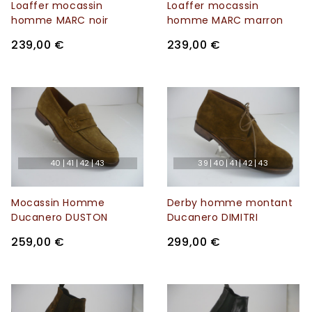
Loaffer mocassin
Loaffer mocassin
homme MARC noir
homme MARC marron
239,00 €
239,00 €
40
41
42
43
39
40
41
42
43
Mocassin Homme
Derby homme montant
Ducanero DUSTON
Ducanero DIMITRI
cognac
cognac
259,00 €
299,00 €