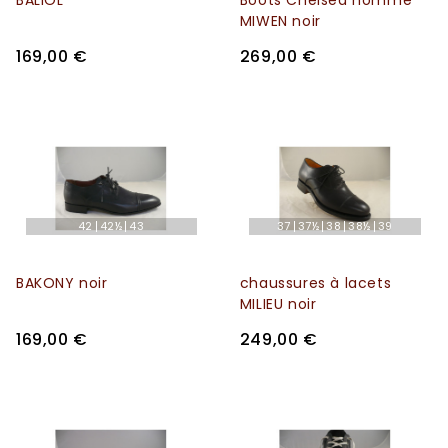
BALIOL
Boots Chelsea homme
MIWEN noir
169,00 €
269,00 €
42
42½
43
37
37½
38
38½
39
BAKONY noir
chaussures à lacets
MILIEU noir
169,00 €
249,00 €