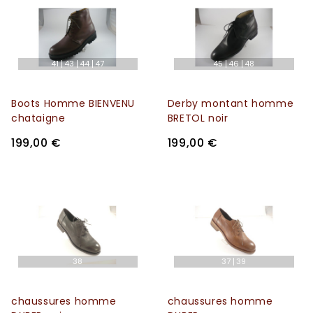
41
43
44
47
45
46
48
Boots Homme BIENVENU
Derby montant homme
chataigne
BRETOL noir
199,00 €
199,00 €
38
37
39
chaussures homme
chaussures homme