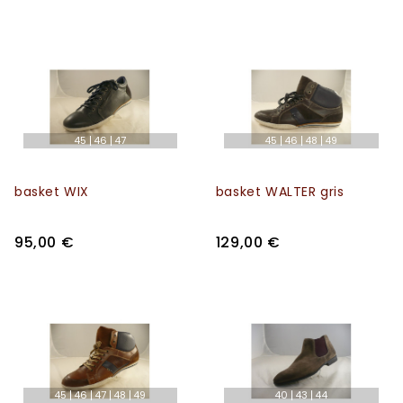
45
46
47
45
46
48
49
basket WIX
basket WALTER gris
95,00 €
129,00 €
45
46
47
48
49
40
43
44