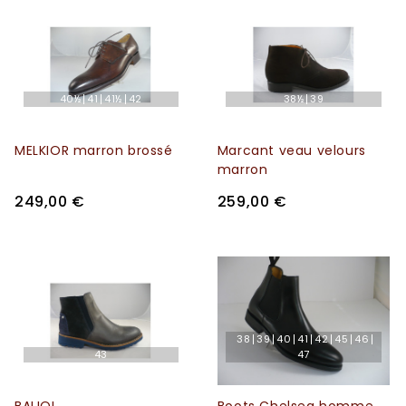
40½
41
41½
42
38½
39
MELKIOR marron brossé
Marcant veau velours
marron
249,00 €
259,00 €
38
39
40
41
42
45
46
43
47