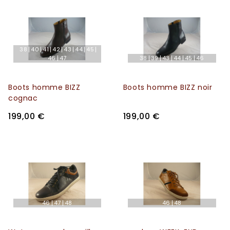
38
40
41
42
43
44
45
46
47
38
39
43
44
45
46
Boots homme BIZZ
Boots homme BIZZ noir
cognac
199,00 €
199,00 €
46
47
48
46
48