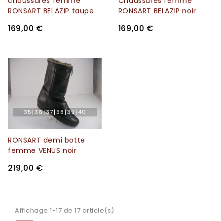
chaussures femme
Chaussures femme
RONSART BELAZIP taupe
RONSART BELAZIP noir
169,00 €
169,00 €
35
36
37
38
39
40
RONSART demi botte
femme VENUS noir
219,00 €
Affichage 1-17 de 17 article(s)