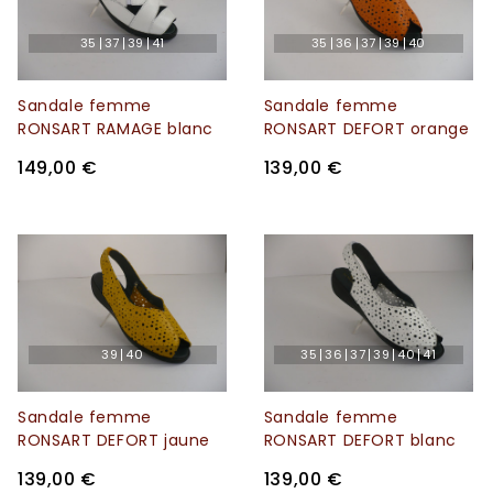
35
37
39
41
35
36
37
39
40
Sandale femme
Sandale femme
RONSART RAMAGE blanc
RONSART DEFORT orange
149,00 €
139,00 €
39
40
35
36
37
39
40
41
Sandale femme
Sandale femme
RONSART DEFORT jaune
RONSART DEFORT blanc
139,00 €
139,00 €