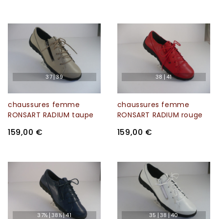
37
39
38
41
chaussures femme
chaussures femme
RONSART RADIUM taupe
RONSART RADIUM rouge
159,00 €
159,00 €
37½
38½
41
35
38
40