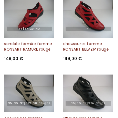
35
37
39
40
41
sandale fermée femme
chaussures femme
RONSART RAMURE rouge
RONSART BELAZIP rouge
149,00 €
169,00 €
35
36
37
37½
38
38½
39
35
36
37
37½
38
39