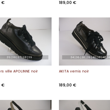
0 €
189,00 €
35
36
37
38
39
34
36
38
39
40
41
42
4
s ville APOLINNE noir
AKITA vernis noir
0 €
189,00 €