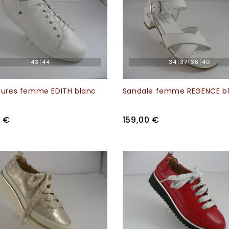
43
44
34
37
38
40
ures femme EDITH blanc
Sandale femme REGENCE b
0 €
159,00 €