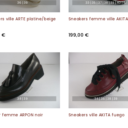
36
39
33
35
37
38
39
40
41
rs ville ARTE platine/beige
Sneakers femme ville AKIT
0 €
199,00 €
38
39
34
36
38
39
r femme ARPON noir
Sneakers ville AKITA fuego