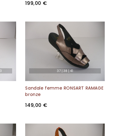
199,00 €
3
37
38
41
Sandale femme RONSART RAMAGE
bronze
149,00 €