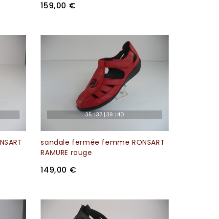
159,00 €
35
37
39
40
ONSART
sandale fermée femme RONSART
RAMURE rouge
149,00 €