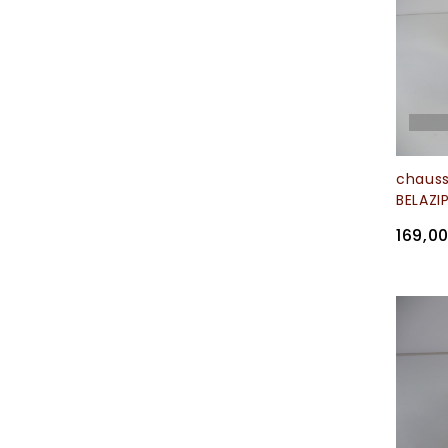
chaus
BELAZI
169,0