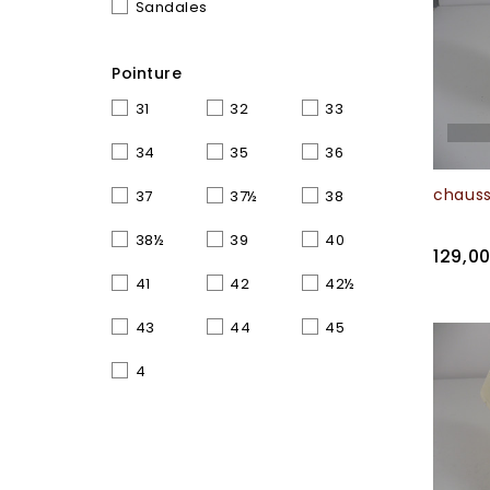
Sandales
Pointure
31
32
33
34
35
36
chauss
37
37½
38
38½
39
40
129,0
41
42
42½
43
44
45
4