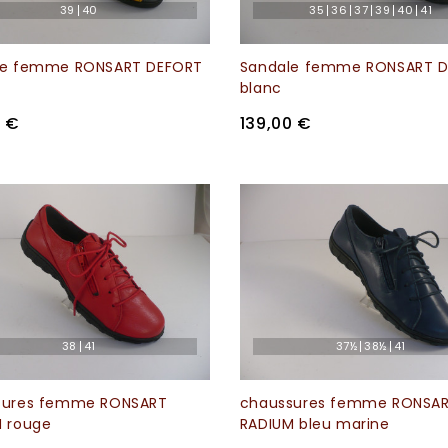
39
40
35
36
37
39
40
41
le femme RONSART DEFORT
Sandale femme RONSART 
blanc
0 €
139,00 €
38
41
37½
38½
41
sures femme RONSART
chaussures femme RONSA
 rouge
RADIUM bleu marine