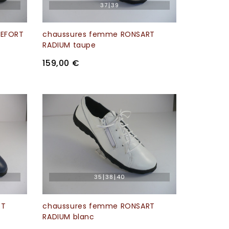
37
39
DEFORT
chaussures femme RONSART
RADIUM taupe
159,00 €
35
38
40
RT
chaussures femme RONSART
RADIUM blanc