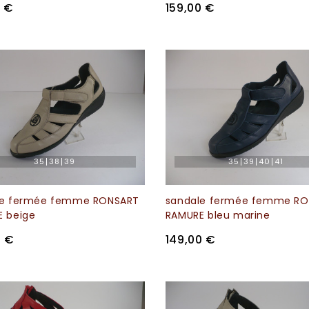
0 €
159,00 €
35
38
39
35
39
40
41
le fermée femme RONSART
sandale fermée femme R
 beige
RAMURE bleu marine
0 €
149,00 €