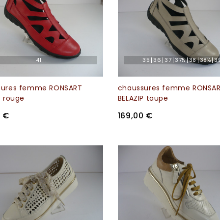
41
35
36
37
37½
38
38½
3
sures femme RONSART
chaussures femme RONSA
P rouge
BELAZIP taupe
0 €
169,00 €