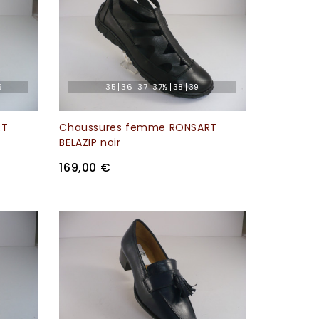
9
35
36
37
37½
38
39
RT
Chaussures femme RONSART
BELAZIP noir
169,00 €