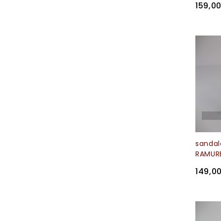
159,0
sanda
RAMURE
149,0