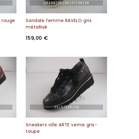
33
34
35
36
37
38
39
A rouge
Sandale femme RAVELO gris
métallisé
159,00 €
35
37
38
39
Sneakers ville ARTE vernis gris-
taupe