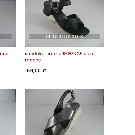
34
36
37
38
39
40
lanc
sandale femme REGENCE bleu
marine
159,00 €