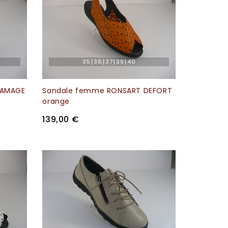
35
36
37
39
40
RAMAGE
Sandale femme RONSART DEFORT
orange
139,00 €