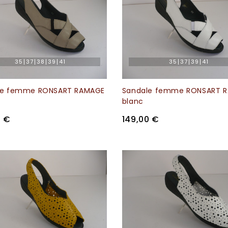
35
37
38
39
41
35
37
39
41
le femme RONSART RAMAGE
Sandale femme RONSART 
blanc
0 €
149,00 €