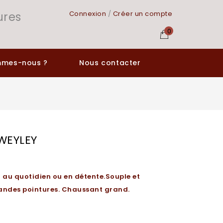
ures
Connexion
/
Créer un compte
0
mmes-nous ?
Nous contacter
WEYLEY
er au quotidien ou en détente.Souple et
grandes pointures. Chaussant grand.