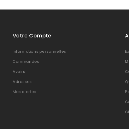
Votre Compte
A
Informations personnelles
Ex
Commandes
M
Avoirs
Co
Adresses
Q
Mes alertes
P
C
C