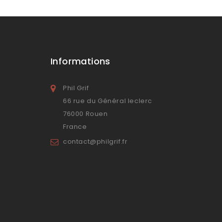
Informations
Phil Grif
66 rue du Général leclerc
76000 Rouen
France
contact@philgrif.fr