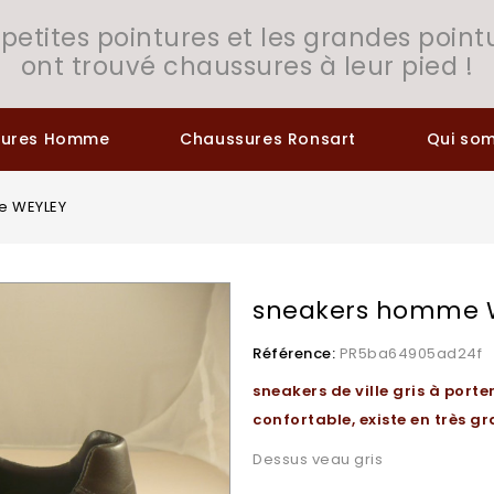
 petites pointures et les grandes point
ont trouvé chaussures à leur pied !
sures Homme
Chaussures Ronsart
Qui so
e WEYLEY
sneakers homme 
Référence:
PR5ba64905ad24f
sneakers de ville gris à port
confortable, existe en très 
Dessus veau gris