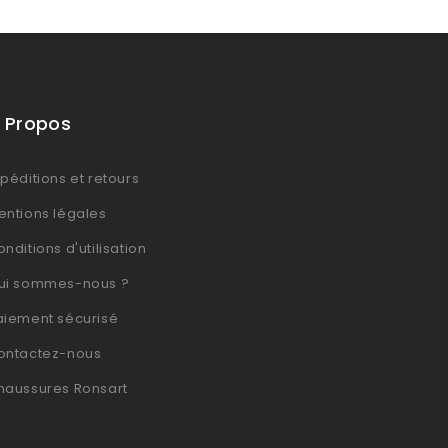
 Propos
péditions et retours
entions légales
nditions d'utilisation
ui sommes-nous ?
aiement sécurisé
ontactez-nous
haussures Ronsart