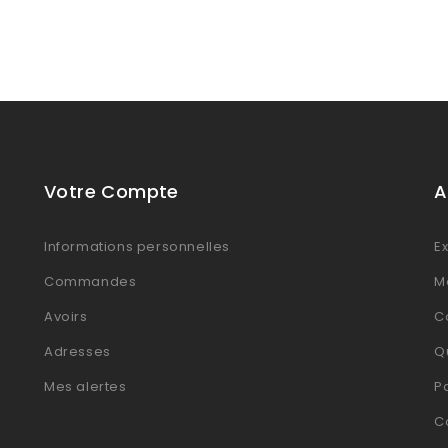
Votre Compte
A
Informations personnelles
Ex
Commandes
M
Avoirs
Co
Adresses
Q
Mes alertes
P
C