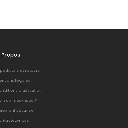
 Propos
péditions et retours
entions légales
nditions d'utilisation
ui sommes-nous ?
aiement sécurisé
ontactez-nous