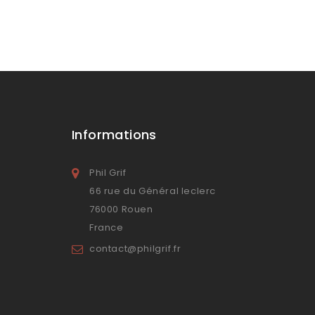
Informations
Phil Grif
66 rue du Général leclerc
76000 Rouen
France
contact@philgrif.fr