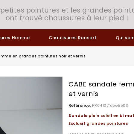
 petites pointures et les grandes point
ont trouvé chaussures à leur pied !
sures Homme
Chaussures Ronsart
Qui so
mme en grandes pointures noir et vernis
CABE sandale femm
et vernis
Référence:
PR64107fc5e5503
Sandale plein soleil en bi mat
Exclusif grandes pointures