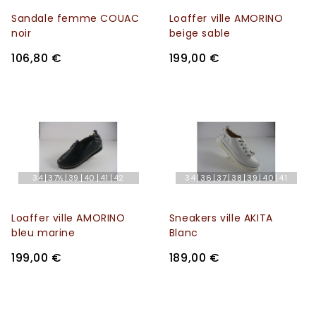
Sandale femme COUAC
Loaffer ville AMORINO
noir
beige sable
106,80 €
199,00 €
34
37½
39
40
41
42
34
36
37
38
39
40
41
Loaffer ville AMORINO
Sneakers ville AKITA
bleu marine
Blanc
199,00 €
189,00 €