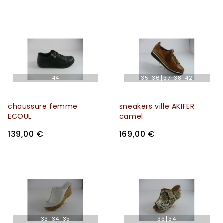
44
35
36
37
38
42
chaussure femme
sneakers ville AKIFER
ECOUL
camel
139,00 €
169,00 €
33
34
35
33
34