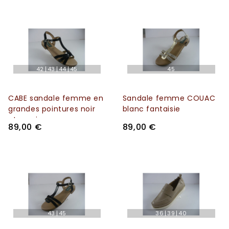
42
43
44
45
45
CABE sandale femme en
Sandale femme COUAC
grandes pointures noir
blanc fantaisie
et vernis
89,00 €
89,00 €
43
45
36
39
40