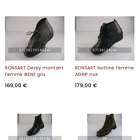
37
38
39
40
41
37
38
39
41
RONSART Derby montant
RONSART bottine femme
femme IRENE gris
AGRIP noir
169,00 €
179,00 €
35
37
38
39
40
36