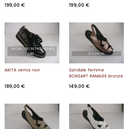
199,00 €
199,00 €
34
36
38
39
40
41
42
43
37
38
41
AKITA vernis noir
Sandale femme
RONSART RAMAGE bronze
189,00 €
149,00 €