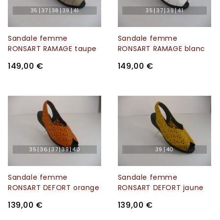
35
37
38
39
41
35
37
39
41
Sandale femme
Sandale femme
RONSART RAMAGE taupe
RONSART RAMAGE blanc
149,00 €
149,00 €
35
36
37
39
40
39
40
Sandale femme
Sandale femme
RONSART DEFORT orange
RONSART DEFORT jaune
139,00 €
139,00 €