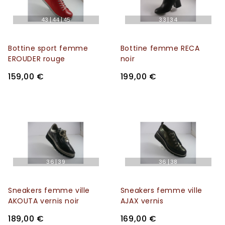
43
44
45
33
34
Bottine sport femme
Bottine femme RECA
EROUDER rouge
noir
159,00 €
199,00 €
36
39
36
38
Sneakers femme ville
Sneakers femme ville
AKOUTA vernis noir
AJAX vernis
189,00 €
169,00 €