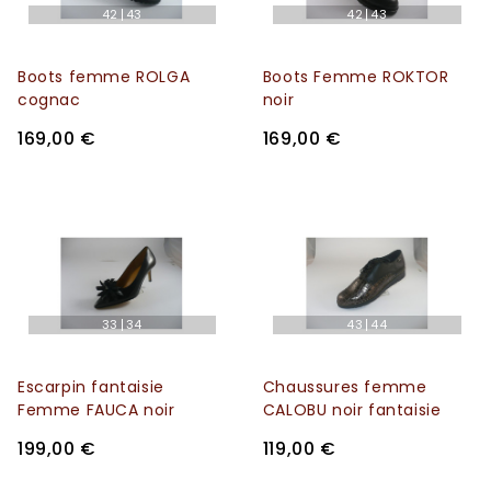
42
43
42
43
Boots femme ROLGA
Boots Femme ROKTOR
cognac
noir
169,00 €
169,00 €
33
34
43
44
Escarpin fantaisie
Chaussures femme
Femme FAUCA noir
CALOBU noir fantaisie
199,00 €
119,00 €