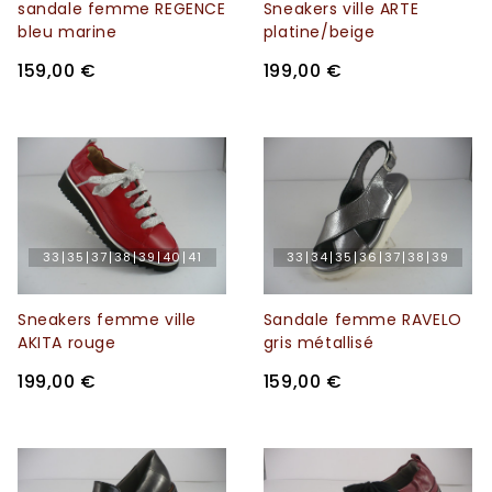
sandale femme REGENCE
Sneakers ville ARTE
bleu marine
platine/beige
159,00 €
199,00 €
33
35
37
38
39
40
41
33
34
35
36
37
38
39
Sneakers femme ville
Sandale femme RAVELO
AKITA rouge
gris métallisé
199,00 €
159,00 €