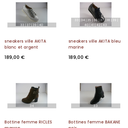
33
34
35
36
37
38
39
33
37
39
40
40
41
42
43
sneakers ville AKITA
sneakers ville AKITA bleu
blanc et argent
marine
189,00 €
189,00 €
34
33
Bottine femme RICLES
Bottines femme BAKANE
marron
noir