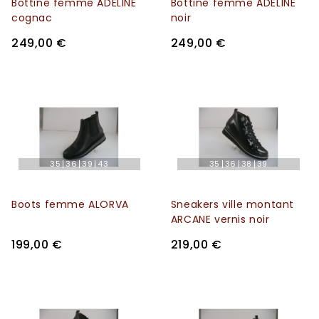
Bottine femme ADELINE
Bottine femme ADELINE
cognac
noir
249,00 €
249,00 €
35
36
39
43
35
36
38
39
Boots femme ALORVA
Sneakers ville montant
ARCANE vernis noir
199,00 €
219,00 €