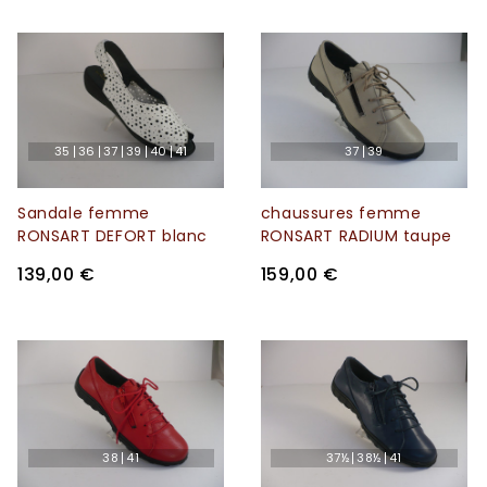
35
36
37
39
40
41
37
39
Sandale femme
chaussures femme
RONSART DEFORT blanc
RONSART RADIUM taupe
139,00 €
159,00 €
38
41
37½
38½
41