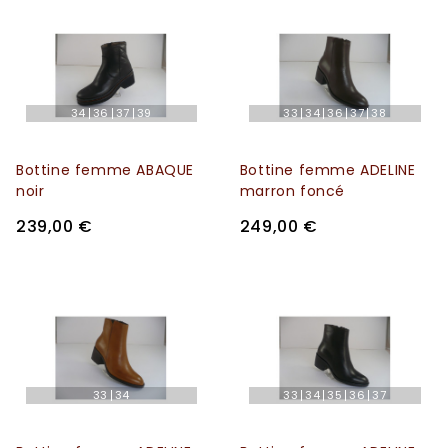
34
36
37
39
33
34
36
37
38
Bottine femme ABAQUE
Bottine femme ADELINE
noir
marron foncé
239,00 €
249,00 €
33
34
33
34
35
36
37