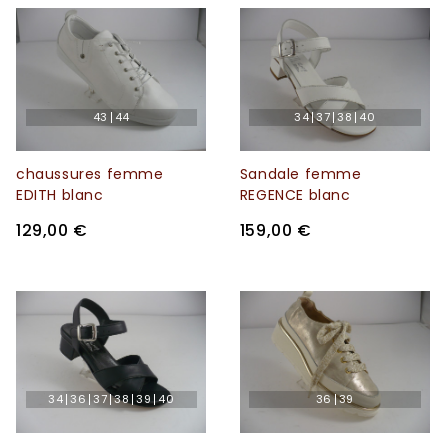
43
44
34
37
38
40
chaussures femme
Sandale femme
EDITH blanc
REGENCE blanc
129,00 €
159,00 €
34
36
37
38
39
40
36
39