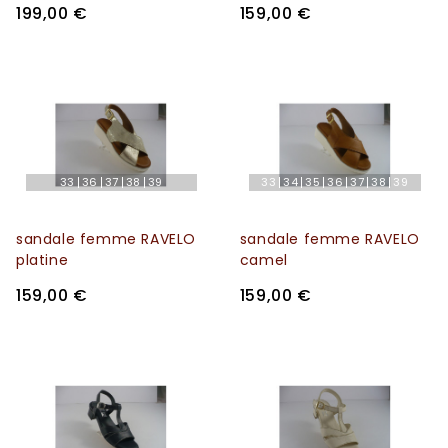
199,00 €
159,00 €
33
36
37
38
39
33
34
35
36
37
38
39
sandale femme RAVELO
sandale femme RAVELO
platine
camel
159,00 €
159,00 €