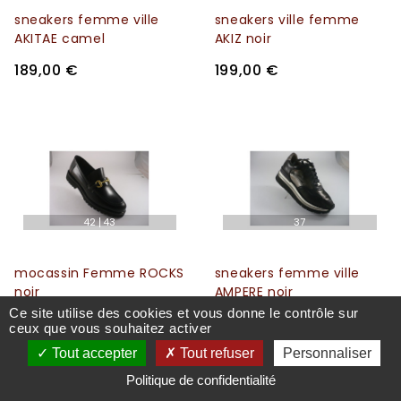
sneakers femme ville
sneakers ville femme
AKITAE camel
AKIZ noir
189,00 €
199,00 €
42
43
37
mocassin Femme ROCKS
sneakers femme ville
noir
AMPERE noir
Ce site utilise des cookies et vous donne le contrôle sur
159,00 €
189,00 €
ceux que vous souhaitez activer
Tout accepter
Tout refuser
Personnaliser
Politique de confidentialité