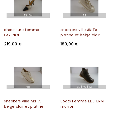
33
34
39
chaussure femme
sneakers ville AKITA
FAYENCE
platine et beige clair
219,00 €
189,00 €
40
39
40
43
sneakers ville AKITA
Boots Femme EDEFERM
beige clair et platine
marron