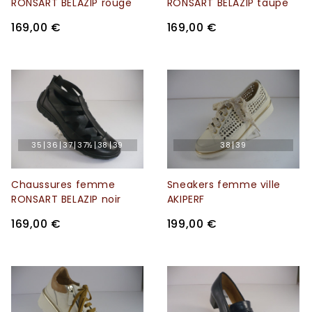
RONSART BELAZIP rouge
RONSART BELAZIP taupe
169,00 €
169,00 €
35
36
37
37½
38
39
38
39
Chaussures femme
Sneakers femme ville
RONSART BELAZIP noir
AKIPERF
169,00 €
199,00 €