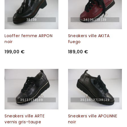
38
39
34
36
38
39
Loaffer femme ARPON
Sneakers ville AKITA
noir
fuego
199,00 €
189,00 €
35
37
38
39
35
36
37
38
39
Sneakers ville ARTE
Sneakers ville APOLINNE
vernis gris-taupe
noir