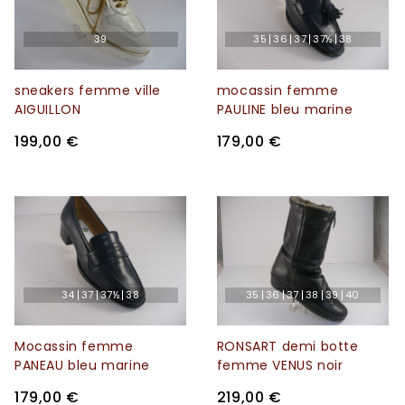
39
35
36
37
37½
38
sneakers femme ville
mocassin femme
AIGUILLON
PAULINE bleu marine
199,00 €
179,00 €
34
37
37½
38
35
36
37
38
39
40
Mocassin femme
RONSART demi botte
PANEAU bleu marine
femme VENUS noir
179,00 €
219,00 €