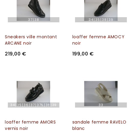
37
38
34
35
38
39
Sneakers ville montant
loaffer femme AMOCY
ARCANE noir
noir
219,00 €
199,00 €
34
35
36
37
37½
38
39
33
loaffer femme AMORS
sandale femme RAVELO
vernis noir
blanc