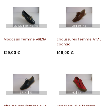
37
39
40
42
43
38
39
43
Mocassin femme ARESA
chaussures femme ATAL
cognac
129,00 €
149,00 €
37
41
43
42
43
44