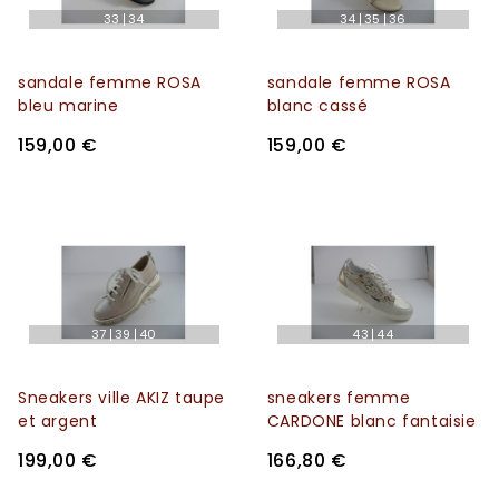
33
34
34
35
36
sandale femme ROSA
sandale femme ROSA
bleu marine
blanc cassé
159,00 €
159,00 €
37
39
40
43
44
Sneakers ville AKIZ taupe
sneakers femme
et argent
CARDONE blanc fantaisie
199,00 €
166,80 €