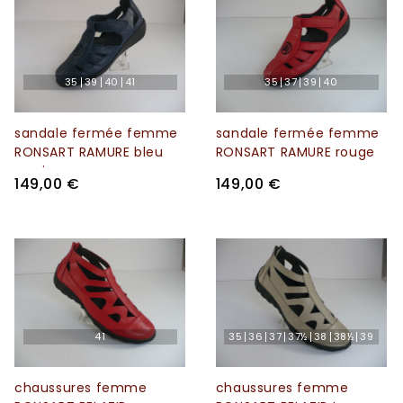
35
39
40
41
35
37
39
40
sandale fermée femme
sandale fermée femme
RONSART RAMURE bleu
RONSART RAMURE rouge
marine
149,00 €
149,00 €
41
35
36
37
37½
38
38½
39
chaussures femme
chaussures femme