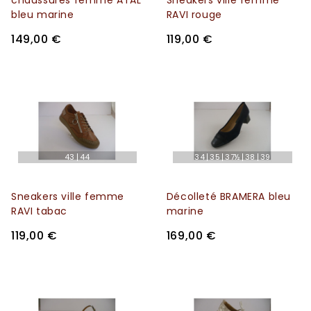
chaussures femme ATAL
Sneakers ville femme
bleu marine
RAVI rouge
149,00 €
119,00 €
43
44
34
35
37½
38
39
Sneakers ville femme
Décolleté BRAMERA bleu
RAVI tabac
marine
119,00 €
169,00 €