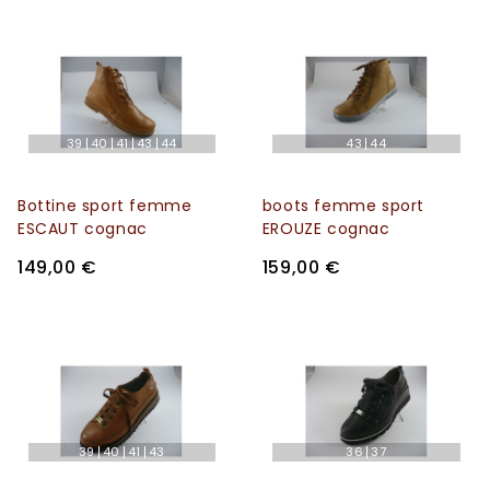
39
40
41
43
44
43
44
Bottine sport femme
boots femme sport
ESCAUT cognac
EROUZE cognac
149,00 €
159,00 €
39
40
41
43
36
37