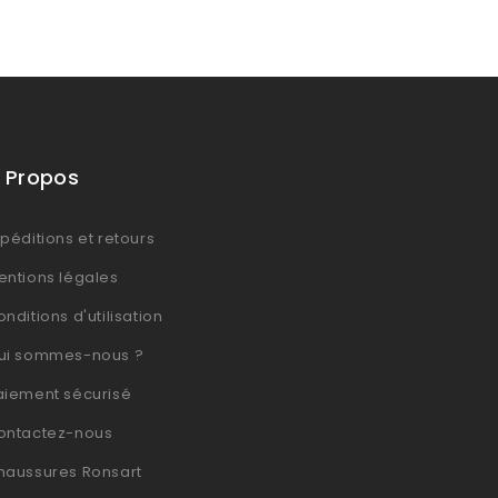
 Propos
péditions et retours
entions légales
nditions d'utilisation
ui sommes-nous ?
aiement sécurisé
ontactez-nous
haussures Ronsart