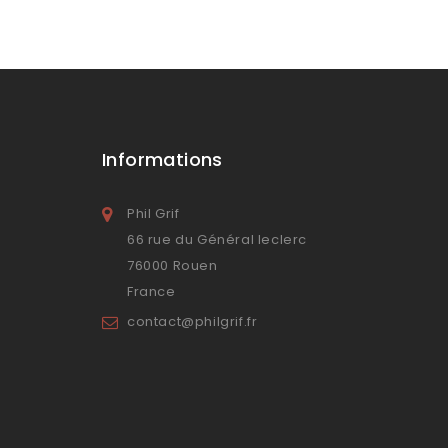
Informations
Phil Grif
66 rue du Général leclerc
76000 Rouen
France
contact@philgrif.fr