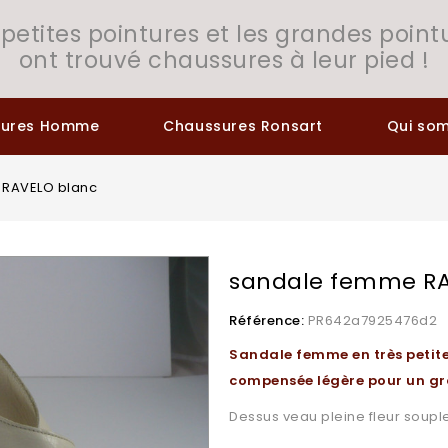
 petites pointures et les grandes point
ont trouvé chaussures à leur pied !
sures Homme
Chaussures Ronsart
Qui so
 RAVELO blanc
sandale femme RA
Référence:
PR642a7925476d2
Sandale femme en très petite
compensée légère pour un gr
Dessus veau pleine fleur soupl