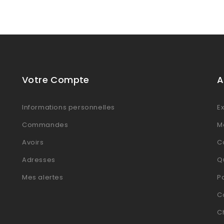
Votre Compte
A
Informations personnelles
Ex
Commandes
M
Avoirs
Co
Adresses
Q
Mes alertes
P
C
C