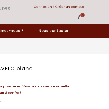
ures
Connexion
/
Créer un compte
0
mmes-nous ?
Nous contacter
VELO blanc
s pointures. Veau extra souple semelle
and confort
e