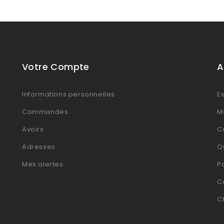
Votre Compte
A
Informations personnelles
Ex
Commandes
M
Avoirs
Co
Adresses
Q
Mes alertes
P
C
C