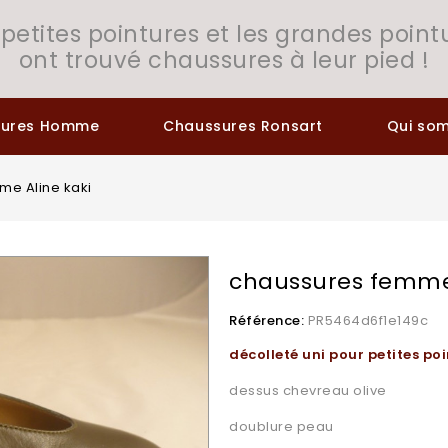
 petites pointures et les grandes point
ont trouvé chaussures à leur pied !
sures Homme
Chaussures Ronsart
Qui so
me Aline kaki
chaussures femme 
Référence:
PR5464d6f1e149c
décolleté uni pour petites po
dessus chevreau olive
doublure peau