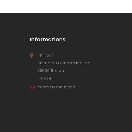
Informations
Phil Grif
66 rue du Général leclerc
76000 Rouen
France
contact@philgrif.fr