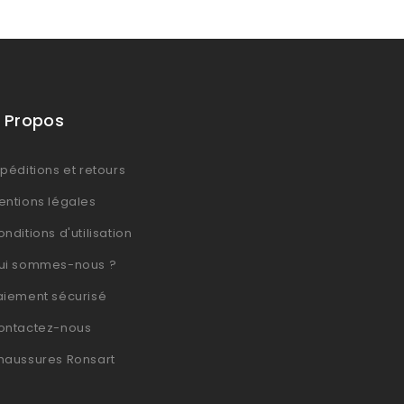
 Propos
péditions et retours
entions légales
nditions d'utilisation
ui sommes-nous ?
aiement sécurisé
ontactez-nous
haussures Ronsart